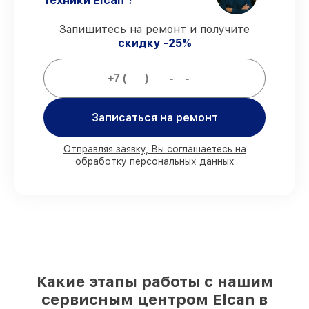
техники Elcan ?
виды ремонта защищены сервисной
гарантией.
Запишитесь на ремонт и получите
скидку -25%
Мы гарантируем:
80%
заказов проводим в вашем
Записаться на ремонт
присутствии
90%
запчастей Elcan готовы к установке
в Краснодаре, остальные поступают
Отправляя заявку, Вы соглашаетесь на
оперативно
обработку персональных данных
Фирменные детали Elcan и
проверенные реплики
– под любые
запросы
85%
работ исполняются за 1–2 часа,
после приёма оптического прицела
Какие этапы работы с нашим
сервисным центром Elcan в