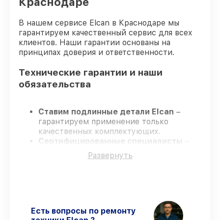
Краснодаре
В нашем сервисе Elcan в Краснодаре мы
гарантируем качественный сервис для всех
клиентов. Наши гарантии основаны на
принципах доверия и ответственности.
Технические гарантии и наши
обязательства
Ставим подлинные детали Elcan
–
гарантируем применение только
качественных комплектующих.
Сертифицированные специалисты
–
проходят постоянное обучение, что
Развернуть
гарантирует качество выполняемых
работ.
Всегда выполняем ремонт вовремя
–
ремонт оптического прицела Elcan
SpecterDR 1x/4x DFOV14-T2 без
задержек.
Есть вопросы по ремонту
Поддержка после ремонта
– все все