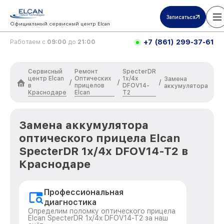
Записаться
Официальный сервисный центр Elcan
+7 (861) 299-37-61
Работаем с
09:00
до
21:00
Сервисный
Ремонт
SpecterDR
центр Elcan
Оптических
1x/4x
Замена
/
/
/
в
прицелов
DFOV14-
аккумулятора
Краснодаре
Elcan
T2
Замена аккумулятора
оптического прицела Elcan
SpecterDR 1x/4x DFOV14-T2 в
Краснодаре
Профессиональная
диагностика
Определим поломку оптического прицела
Elcan SpecterDR 1x/4x DFOV14-T2 за наш