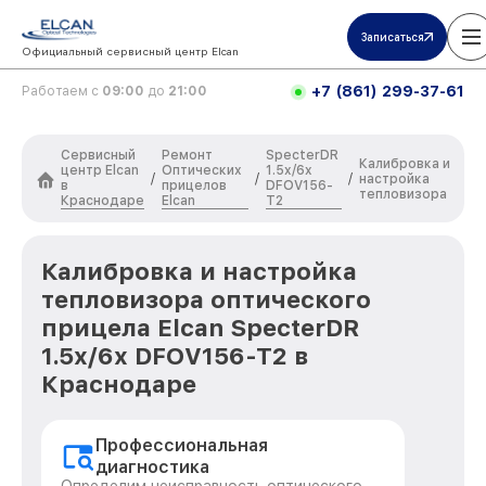
Записаться
Официальный сервисный центр Elcan
+7 (861) 299-37-61
Работаем с
09:00
до
21:00
Сервисный
Ремонт
SpecterDR
Калибровка и
центр Elcan
Оптических
1.5x/6x
/
/
/
настройка
в
прицелов
DFOV156-
тепловизора
Краснодаре
Elcan
T2
Калибровка и настройка
тепловизора оптического
прицела Elcan SpecterDR
1.5x/6x DFOV156-T2 в
Краснодаре
Профессиональная
диагностика