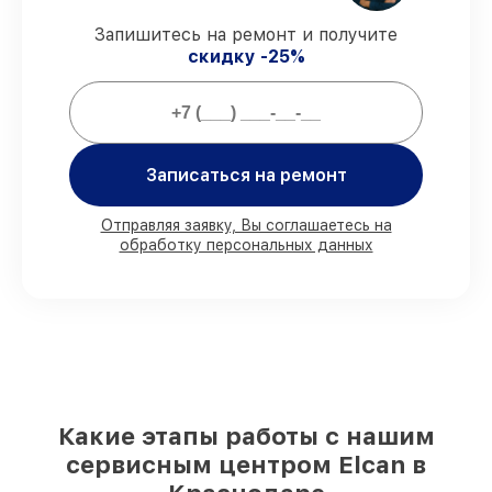
Гарантийное сопровождение
– все все
виды ремонта защищены гарантийной
Запишитесь на ремонт и получите
поддержкой до 3 лет.
скидку -25%
Мы гарантируем:
Записаться на ремонт
80%
заказов выполняем с возможностью
личного присутствия владельца
90%
деталей Elcan имеются на складе в
Отправляя заявку, Вы соглашаетесь на
Краснодаре, остальные доступны для
обработку персональных данных
срочного заказа
Фирменные детали Elcan и
проверенные реплики
– под любые
запросы
85%
работ занимают до 2 часов, после
приёма оптического прицела
Какие этапы работы с нашим
сервисным центром Elcan в