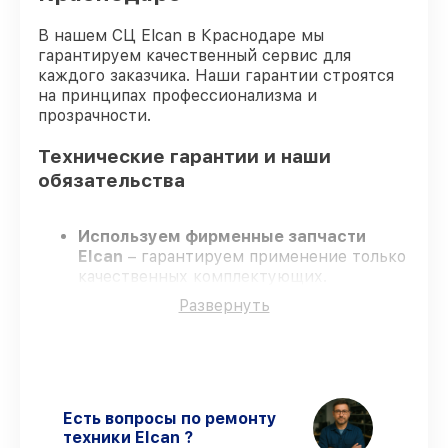
В нашем СЦ Elcan в Краснодаре мы
гарантируем качественный сервис для
каждого заказчика. Наши гарантии строятся
на принципах профессионализма и
прозрачности.
Технические гарантии и наши
обязательства
Используем фирменные запчасти
Elcan
– гарантируем применение только
качественных комплектующих.
Сертифицированные инженеры
–
Развернуть
проходят строгий отбор, что
обеспечивает надёжную работу
устройства после ремонта.
Всегда выполняем ремонт вовремя
–
ремонт оптического прицела Elcan
SpecterDR 1.5x/6x DFOV156-C1 в
Есть вопросы по ремонту
оговоренные сроки.
техники Elcan ?