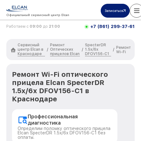
Записаться
Официальный сервисный центр Elcan
+7 (861) 299-37-61
Работаем с
09:00
до
21:00
Сервисный
Ремонт
SpecterDR
Ремонт
центр Elcan в
Оптических
1.5x/6x
/
/
/
Wi-Fi
Краснодаре
прицелов Elcan
DFOV156-C1
Ремонт Wi-Fi оптического
прицела Elcan SpecterDR
1.5x/6x DFOV156-C1 в
Краснодаре
Профессиональная
диагностика
Определим поломку оптического прицела
Elcan SpecterDR 1.5x/6x DFOV156-C1 без
оплаты.