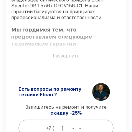
SpecterDR 1.5x/6x DFOV156-C1. Наши
гарантии базируются на принципах
профессионализма и ответственности.
Мы гордимся тем, что
предоставляем следующие
технические гарантии:
Развернуть
Оригинальные детали
– гарантируем
использование фирменных запчастей для
обслуживания.
Опытные мастера
– все работники
проходят обязательное обучение и
Есть вопросы по ремонту
ежегодную аттестацию, что
техники Elcan ?
подтверждает их уровень мастерства.
Точное соблюдение сроков
–
Запишитесь на ремонт и получите
гарантируем завершение работ без
скидку -25%
задержек.
Гарантийное обслуживание
–
предоставляем официальное
гарантийное сопровождение после