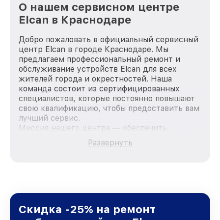
О нашем сервисном центре
Elcan в Краснодаре
Добро пожаловать в официальный сервисный
центр Elcan в городе Краснодаре. Мы
предлагаем профессиональный ремонт и
обслуживание устройств Elcan для всех
жителей города и окрестностей. Наша
команда состоит из сертифицированных
специалистов, которые постоянно повышают
свою квалификацию, чтобы предоставить вам
лучший сервис.
Миссия нашего центра — обеспечить
качественный и доступный ремонт для
Развернуть
каждого пользователя продукции Elcan, вне
зависимости от сложности поломки. Мы
стремимся к тому, чтобы каждый клиент был
удовлетворен скоростью и качеством
предоставляемых услуг. Наша цель — стать
лучшим сервисным центром Elcan в городе
Краснодаре, постоянно повышая уровень
Скидка -25% на ремонт
доверия и лояльности наших клиентов.