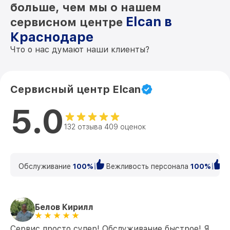
больше, чем мы о нашем
Elcan в
Восстановление после попадания влаги
сервисном центре
от 650₽
SpecterDR 1.5x/6x DFOV156-C1 Elcan
Краснодаре
Ремонт платы управления
Что о нас думают наши клиенты?
(восстановление) SpecterDR 1.5x/6x
от 750₽
DFOV156-C1 Elcan
Прошивка (Обновление ПО) SpecterDR
от 450₽
Сервисный центр Elcan
1.5x/6x DFOV156-C1 Elcan
5.0
132 отзыва 409 оценок
Обслуживание
100%
Вежливость персонала
100%
К
Белов Кирилл
Сервис просто супер! Обслуживание быстрое! Я