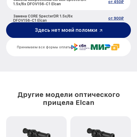
от 450₽
1.5x/6x DFOV156-C1 Elcan
Замена CORE SpecterDR 1.5x/6x
от 900₽
DFOV156-C1 Elcan
Здесь нет моей поломки
Ремонт встроенного дальнометра и
других устройств SpecterDR 1.5x/6x
от 750₽
DFOV156-C1 Elcan
Принимаем все формы оплаты
Калибровка и настройка тепловизора
от 750₽
SpecterDR 1.5x/6x DFOV156-C1 Elcan
Ремонт датчика синхроимпульсов
от 1550₽
SpecterDR 1.5x/6x DFOV156-C1 Elcan
Ремонт оптики SpecterDR 1.5x/6x
от 2000₽
DFOV156-C1 Elcan
Другие модели оптического
прицела Elcan
Восстановление питания SpecterDR
от 650₽
1.5x/6x DFOV156-C1 Elcan
Замена ключей управления SpecterDR
от 590₽
1.5x/6x DFOV156-C1 Elcan
Замена корпуса SpecterDR 1.5x/6x