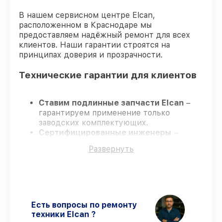
В нашем сервисном центре Elcan,
расположенном в Краснодаре мы
предоставляем надёжный ремонт для всех
клиентов. Наши гарантии строятся на
принципах доверия и прозрачности.
Технические гарантии для клиентов
Ставим подлинные запчасти Elcan
–
гарантируем применение только
заводских комплектующих.
Сертифицированные инженеры
–
проходят строгий отбор, что
Развернуть
обеспечивает надёжную работу
устройства после ремонта.
Всегда выполняем ремонт вовремя
–
ремонт оптического прицела Elcan
SpecterDR 1.5-6x DFOV156-C2 строго по
договоренности.
Есть вопросы по ремонту
Поддержка после ремонта
– все
техники Elcan ?
работы и запчасти защищены