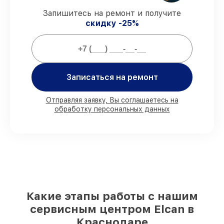
гарантийной поддержкой до 3 лет.
Запишитесь на ремонт и получите
скидку -25%
Мы гарантируем:
80%
ремонтов выполняем в вашем
присутствии
Записаться на ремонт
90%
деталей Elcan готовы к установке в
Краснодаре, остальные доступны для
Отправляя заявку, Вы соглашаетесь на
срочного заказа
обработку персональных данных
Подлинные запчасти Elcan и
надёжные аналоги
– под любые запросы
85%
работ выполняются в тот же день,
при незамедлительном начале работ
Какие этапы работы с нашим
сервисным центром Elcan в
Краснодаре