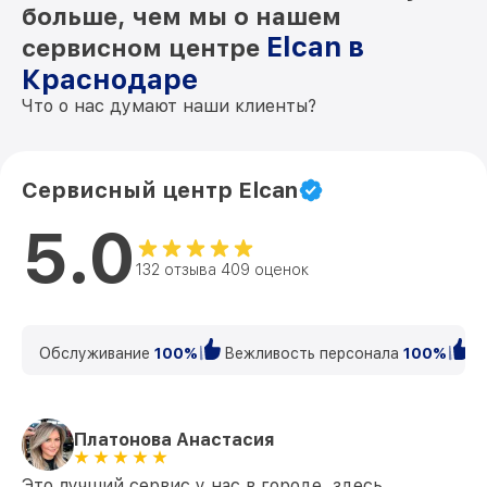
больше, чем мы о нашем
Elcan в
сервисном центре
Краснодаре
Что о нас думают наши клиенты?
Сервисный центр Elcan
5.0
132 отзыва 409 оценок
Обслуживание
100%
Вежливость персонала
100%
К
Платонова Анастасия
Это лучший сервис у нас в городе, здесь